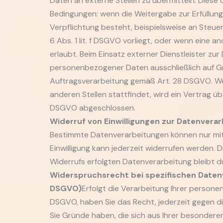
Daten an externe Stellen zu übermitteln. Diese 
Bedingungen: wenn die Weitergabe zur Erfüllung
Verpflichtung besteht, beispielsweise an Steue
6 Abs. 1 lit. f DSGVO vorliegt, oder wenn eine 
erlaubt. Beim Einsatz externer Dienstleister zu
personenbezogener Daten ausschließlich auf Gr
Auftragsverarbeitung gemäß Art. 28 DSGVO. W
anderen Stellen stattfindet, wird ein Vertrag 
DSGVO abgeschlossen.
Widerruf von Einwilligungen zur Datenvera
Bestimmte Datenverarbeitungen können nur mit I
Einwilligung kann jederzeit widerrufen werden. 
Widerrufs erfolgten Datenverarbeitung bleibt d
Widerspruchsrecht bei spezifischen Date
DSGVO)
Erfolgt die Verarbeitung Ihrer personen
DSGVO, haben Sie das Recht, jederzeit gegen d
Sie Gründe haben, die sich aus Ihrer besonderen 