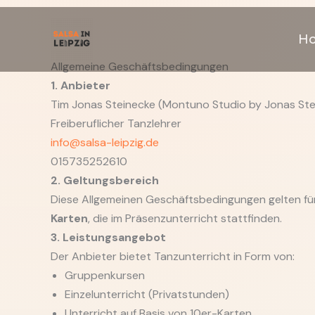
Zum
Inhalt
H
springen
Allgemeine Geschäftsbedingungen
1. Anbieter
Tim Jonas Steinecke (Montuno Studio by Jonas Ste
Freiberuflicher Tanzlehrer
info@salsa-leipzig.de
015735252610
2. Geltungsbereich
Diese Allgemeinen Geschäftsbedingungen gelten fü
Karten
, die im Präsenzunterricht stattfinden.
3. Leistungsangebot
Der Anbieter bietet Tanzunterricht in Form von:
Gruppenkursen
Einzelunterricht (Privatstunden)
Unterricht auf Basis von 10er-Karten