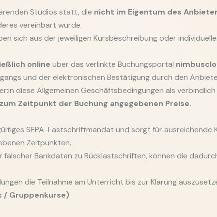
erenden Studios statt, die
nicht im Eigentum des Anbiete
deres vereinbart wurde.
ben sich aus der jeweiligen Kursbeschreibung oder individuel
ießlich online
über das verlinkte Buchungsportal
nimbusclo
angs und der elektronischen Bestätigung durch den Anbiete
r:in diese Allgemeinen Geschäftsbedingungen als verbindlich 
e zum Zeitpunkt der Buchung angegebenen Preise.
.
n gültiges SEPA-Lastschriftmandat und sorgt für ausreichende
gebenen Zeitpunkten.
alscher Bankdaten zu Rücklastschriften, können die dadurc
lungen die Teilnahme am Unterricht bis zur Klärung auszusetz
s / Gruppenkurse)