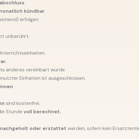
sabschluss
monatlich kündbar
eichend) erfolgen
bt unberührt.
nterrichtseinheiten.
ar.
hts anderes vereinbart wurde.
nutzter Einheiten ist ausgeschlossen.
innen
nn
sind kostenfrei.
die Stunde
voll berechnet.
 nachgeholt oder erstattet
werden, sofern kein Ersatzterm